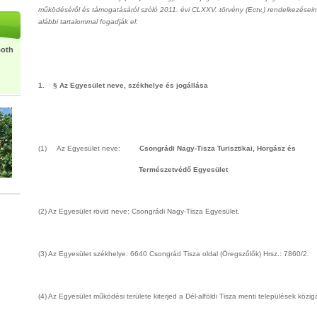
működéséről és támogatásáról szóló 2011. évi CLXXV. törvény (Ectv.) rendelkezései
alábbi tartalommal fogadják el:
Both
1. § Az Egyesület neve, székhelye és jogállása
(1) Az Egyesület neve:
Csongrádi Nagy-Tisza Turisztikai, Horgász és
Természetvédő Egyesület
(2) Az Egyesület rövid neve: Csongrádi Nagy-Tisza Egyesület.
(3) Az Egyesület székhelye: 6640 Csongrád Tisza oldal (Öregszőlők) Hrsz.: 7860/2.
(4) Az Egyesület működési területe kiterjed a Dél-alföldi Tisza menti települések köziga