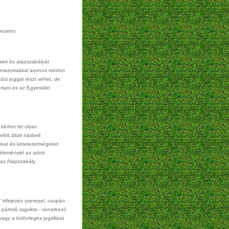
vezetni.
seit és alapszabályát
ogalmazottakkal azonos módon
ási joggal részt vehet, de
rtani és az Egyesület
kérhet fel olyan
lt általi írásbeli
kat és kötelezettségeket
 véleményét az adott
 az Alapszabály
 kifejezés szerepel, csupán
és pártoló tagokra - vonatkozó
 vagy a különleges jogállású