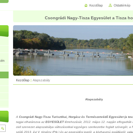
Kezdőlap
Oldaltérkép
Csongrádi Nagy-Tisza Egyesület a Tisza ho
kén
Kezdőlap
|
Alapszabály
Alapszabály
A
Csongrádi Nagy-Tisza Turisztikai, Horgász és Természetvédő Egyesület (a tov
tagjai elhatározva az
EGYESÜLET
létrehozását, 2012. május 12. napján elfogadták
civil szervezet alapszabálya változásokkal egységes szerkezetbe foglalt szövegét, a 
szóló 2013. évi V. törvény (Ptk.) és az egyesülési jogról, a közhasznú jogállásról, vala