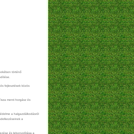
pén.
dekében történő
ndítése.
és fejlesztések közös
isza menti horgász és
védelme a halgazdálkodásról
endelkezéseinek a
zése és lebonyolítása a