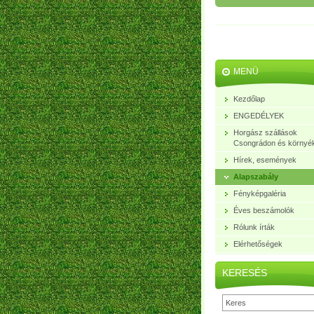
MENÜ
Kezdőlap
ENGEDÉLYEK
Horgász szállások
Csongrádon és környé
Hírek, események
Alapszabály
Fényképgaléria
Éves beszámolók
Rólunk írták
Elérhetőségek
KERESÉS