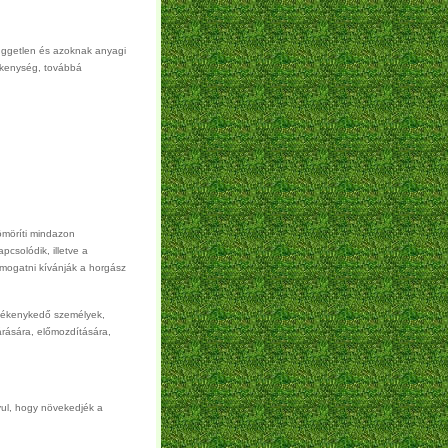
 független és azoknak anyagi
vékenység, továbbá
ömöríti mindazon
csolódik, illetve a
ámogatni kívánják a horgász
evékenykedő személyek,
árására, előmozdítására,
yul, hogy növekedjék a