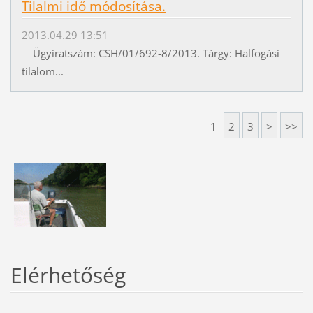
Tilalmi idő módosítása.
2013.04.29 13:51
Ügyiratszám: CSH/01/692-8/2013. Tárgy: Halfogási
tilalom...
1
2
3
>
>>
Elérhetőség