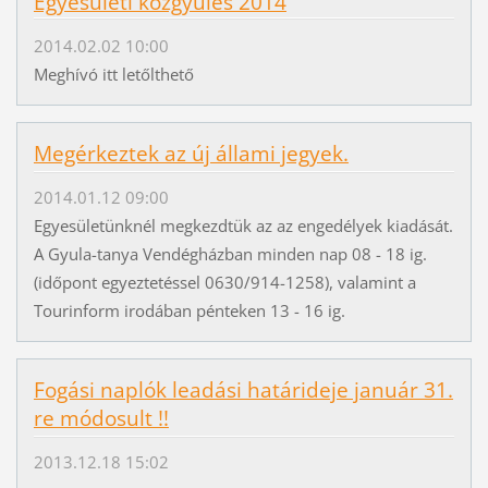
Egyesületi közgyűlés 2014
2014.02.02 10:00
Meghívó itt letőlthető
Megérkeztek az új állami jegyek.
2014.01.12 09:00
Egyesületünknél megkezdtük az az engedélyek kiadását.
A Gyula-tanya Vendégházban minden nap 08 - 18 ig.
(időpont egyeztetéssel 0630/914-1258), valamint a
Tourinform irodában pénteken 13 - 16 ig.
Fogási naplók leadási határideje január 31.
re módosult !!
2013.12.18 15:02