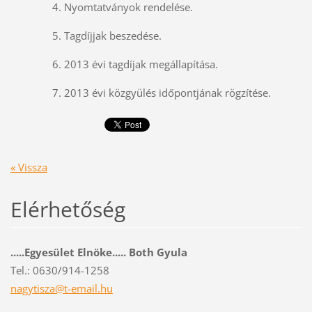
4. Nyomtatványok rendelése.
5. Tagdíjjak beszedése.
6. 2013 évi tagdíjak megállapítása.
7. 2013 évi közgyülés időpontjának rögzítése.
« Vissza
Elérhetőség
.....Egyesület Elnöke..... Both Gyula
Tel.: 0630/914-1258
nagytisz
a@t-emai
l.hu