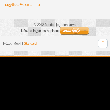
nagytisz
a@t-emai
l.hu
© 2012 Minden jog fenntartva.
Készíts ingyenes honlapot
Nézet:
Mobil
|
Standard