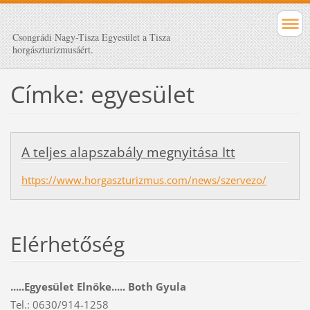
Csongrádi Nagy-Tisza Egyesület a Tisza
horgászturizmusáért.
Címke: egyesület
A teljes alapszabály megnyitása Itt
https://www.horgaszturizmus.com/news/szervezo/
Elérhetőség
.....Egyesület Elnöke..... Both Gyula
Tel.: 0630/914-1258